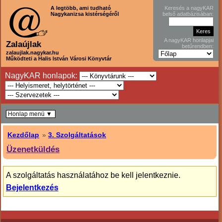
A legtöbb, ami tudható
Keresés a nagyKAR
Nagykanizsa kistérségéről
belső adatbázisában:
A nagyKAR honlapjai
Zalaújlak
betűrendben:
zalaujlak.nagykar.hu
Működteti a Halis István Városi Könyvtár
NagyKAR honlapok:
Honlap menü ▼
Kezdőlap
»
3. Szolgáltatások
Üzenetküldés
A szolgáltatás használatához be kell jelentkeznie.
Bejelentkezés