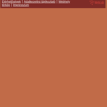
Elérhetőségek
Adatkezelési tájékoztató
Webhely
térkép
Impresszum