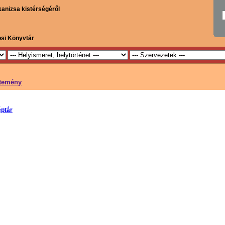
kanizsa kistérségéről
osi Könyvtár
jtemény
ptár