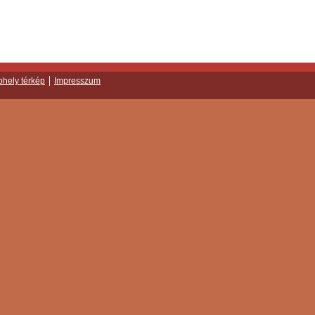
hely térkép
Impresszum