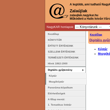
A legtöbb, ami tudható Nagy
Zalaújlak
zalaujlak.nagykar.hu
Működteti a Halis István Vár
NagyKAR honlapok:
Kezdőlap
Kezdőlap
Digitális gyű
KÖNYVTÁR
ÉPÍTETT ÉRTÉKEINK
Képtár
SZELLEMI ÉRTÉKEINK
Mozgóké
TERMÉSZETI ÉRTÉKEINK
Hírek 1862-1900
Digitális gyűjtemény
Képtár
Mozgóképtár
Panoráma-képalbum
Elérhetőségek
A főlap menüi:
1. Tematikus linktár