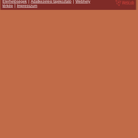
Elérhetőségek
Adatkezelési tájékoztató
Webhely
térkép
Impresszum