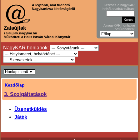
A legtöbb, ami tudható
Keresés a nagyKAR
Nagykanizsa kistérségéről
belső adatbázisában:
A nagyKAR honlapjai
Zalaújlak
betűrendben:
zalaujlak.nagykar.hu
Működteti a Halis István Városi Könyvtár
NagyKAR honlapok:
Honlap menü ▼
Kezdőlap
3. Szolgáltatások
Üzenetküldés
Játék